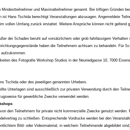
 Mindestteilnehmer und Maximalteilnehmer genannt. Bei triftigen Gründen bes
n ist Hans Tschida berechtigt Veranstaltungen abzusagen. Angemeldete Teilne
n im vollen Umfang zurück erstattet. Weitere Ansprüche können nicht geltend
ußer der Schaden beruht auf vorsätzlichem oder grob fahrlässigem Verhalten 
Einrichtungsgegenstände haben die Teilnehmern achtsam zu behandeln. Für S
ng aufzukommen.
iten des Fotografie Workshop Studios in der Neuriedgasse 10, 7000 Eisensta
ans Tschida oder des jeweiligen genannten Urhebers.
te Unterlagen sind ausschließlich zur privaten Verwendung durch den Teiln
szugsweise für gewerbliche Zwecke verwendet werden.
rkshops
n den Teilnehmern für private nicht kommerzielle Zwecke genutzt werden. Fa
delvertrag zu schließen. Entsprechende Vordrucke werden bei den Veranstaltu
lichtem Bild- oder Videomaterial, in welchem Teilnehmende abgebildet sind, 