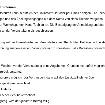
n.
Fototouren
ouren kann schriftlich per Onlineformular oder per Email erfolgen. Die Teil
gen und des Zahlungseinganges auf dem Konto von Hans Tschida vergeben. Di
r Workshops von Hans Tschida an. Die Bestätigung der Anmeldung und des ver
me an der Veranstaltung als geschlossen.
ng auf der Internetseite des Veranstalters veröffentlichten Beträge und Leis
chnung ausgewiesenen Zahlungstermin zu bezahlen. Falls Barzahlung vereinbar
 3 Wochen vor der Veranstaltung ohne Angabe von Gründen kostenfrei möglich u
urück erstattet.
ufpreis möglich. Der Vertrag geht dann auf den Ersatzteilnehmer über.
nogebühren verrechnet:
r Gebühr
0% der Gebühr verrechnet.
stag, wird der gesamte Betrag fällig.