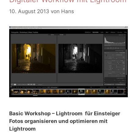
r
g
s
i
w
10. August 2013
von
Hans
s
e
ö
t
n
r
g
t
e
e
s
r
t
a
l
t
e
n
Basic Workshop – Lightroom für Einsteiger
Fotos organisieren und optimieren mit
Lightroom