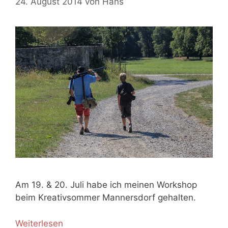
24. August 2014
von
Hans
Am 19. & 20. Juli habe ich meinen Workshop
beim Kreativsommer Mannersdorf gehalten.
Weiterlesen
K