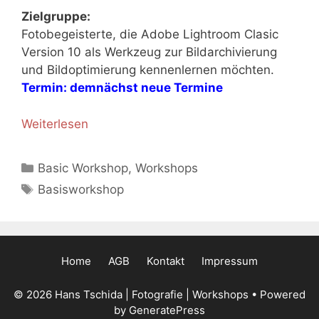
Zielgruppe:
Fotobegeisterte, die Adobe Lightroom Clasic
Version 10 als Werkzeug zur Bildarchivierung
und Bildoptimierung kennenlernen möchten.
Termin: demnächst neue Termine
Weiterlesen
D
i
g
K
Basic Workshop
,
Workshops
i
a
S
Basisworkshop
t
t
c
a
e
h
l
g
l
e
o
a
Home
AGB
Kontakt
Impressum
r
r
g
W
i
w
© 2026 Hans Tschida | Fotografie | Workshops
• Powered
o
e
by
GeneratePress
ö